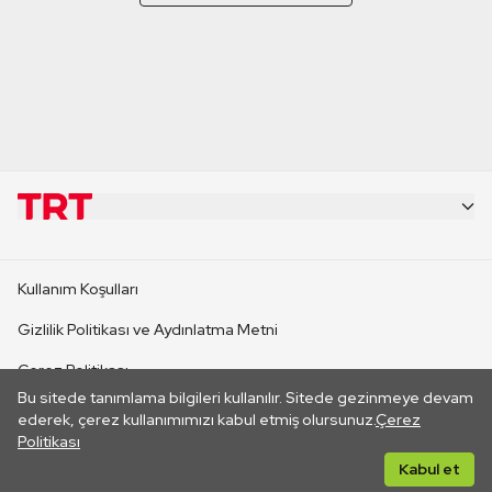
KURUMSAL
Kullanım Koşulları
KANAL SİTELERİ
Gizlilik Politikası ve Aydınlatma Metni
Çerez Politikası
SİTELER
Bu sitede tanımlama bilgileri kullanılır. Sitede gezinmeye devam
İletişim
ederek, çerez kullanımımızı kabul etmiş olursunuz.
Çerez
Politikası
CANLI YAYINLAR
Her hakkı saklıdır. ©2026 TRT. Bağlantı yoluyla gidilen dış
Kabul et
sitelerin içeriklerinden TRT sorumlu değildir.