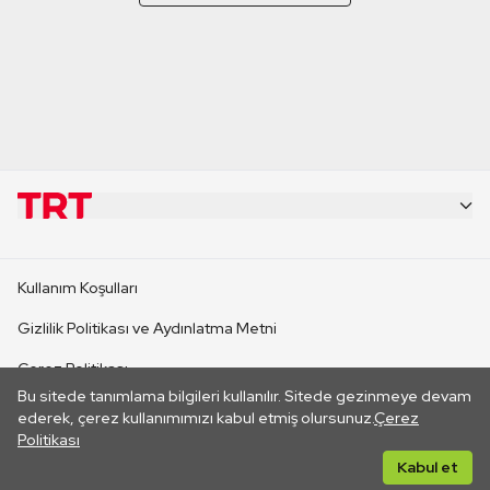
KURUMSAL
Kullanım Koşulları
KANAL SİTELERİ
Gizlilik Politikası ve Aydınlatma Metni
Çerez Politikası
SİTELER
Bu sitede tanımlama bilgileri kullanılır. Sitede gezinmeye devam
İletişim
ederek, çerez kullanımımızı kabul etmiş olursunuz.
Çerez
Politikası
CANLI YAYINLAR
Her hakkı saklıdır. ©2026 TRT. Bağlantı yoluyla gidilen dış
Kabul et
sitelerin içeriklerinden TRT sorumlu değildir.