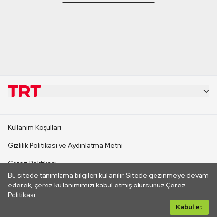
KURUMSAL
Kullanım Koşulları
KANAL SİTELERİ
Gizlilik Politikası ve Aydınlatma Metni
Çerez Politikası
SİTELER
Bu sitede tanımlama bilgileri kullanılır. Sitede gezinmeye devam
İletişim
ederek, çerez kullanımımızı kabul etmiş olursunuz.
Çerez
Politikası
CANLI YAYINLAR
Her hakkı saklıdır. ©2026 TRT. Bağlantı yoluyla gidilen dış
Kabul et
sitelerin içeriklerinden TRT sorumlu değildir.