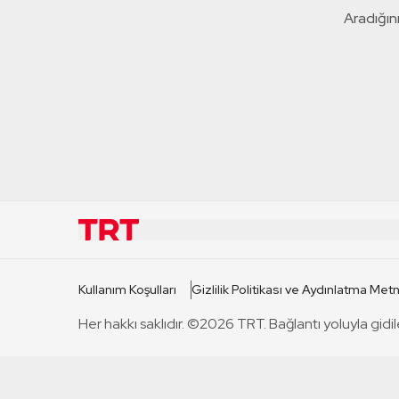
Aradığını
KURUMSAL
KANAL
Kullanım Koşulları
Gizlilik Politikası ve Aydınlatma Metn
TRT Hakkında
TRT 1
Her hakkı saklıdır. ©2026 TRT. Bağlantı yoluyla gidil
Mevzuat
TRT 2
Basın Açıklamaları
TRT Belge
Bize Ulaşın
TRT Habe