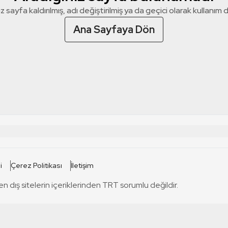
z sayfa kaldırılmış, adı değiştirilmiş ya da geçici olarak kullanım dış
Ana Sayfaya Dön
 SİTELERİ
SİTELER
i
Çerez Politikası
İletişim
TRT Kürdi
tabii
T
en dış sitelerin içeriklerinden TRT sorumlu değildir.
TRT World
TRT Dinle
T
sel
TRT Arabi
Engelsiz TRT
T
r
TRT Eba İlkokul
TRT 12 Punto
T