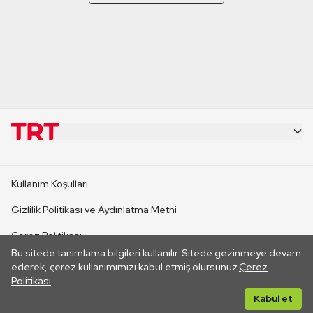
KURUMSAL
Kullanım Koşulları
KANAL SİTELERİ
Gizlilik Politikası ve Aydınlatma Metni
Çerez Politikası
SİTELER
Bu sitede tanımlama bilgileri kullanılır. Sitede gezinmeye devam
İletişim
ederek, çerez kullanımımızı kabul etmiş olursunuz.
Çerez
Politikası
CANLI YAYINLAR
Her hakkı saklıdır. ©2026 TRT. Bağlantı yoluyla gidilen dış
Kabul et
sitelerin içeriklerinden TRT sorumlu değildir.