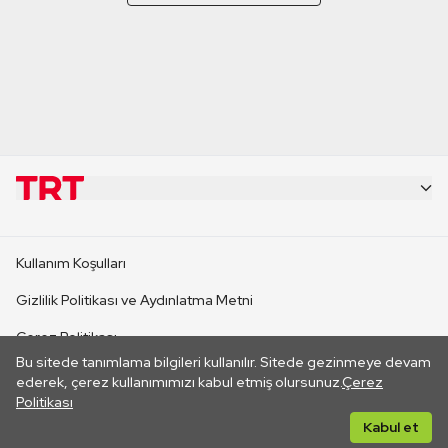
KURUMSAL
Kullanım Koşulları
KANAL SİTELERİ
Gizlilik Politikası ve Aydınlatma Metni
Çerez Politikası
SİTELER
Bu sitede tanımlama bilgileri kullanılır. Sitede gezinmeye devam
İletişim
ederek, çerez kullanımımızı kabul etmiş olursunuz.
Çerez
Politikası
CANLI YAYINLAR
Her hakkı saklıdır. ©2026 TRT. Bağlantı yoluyla gidilen dış
Kabul et
sitelerin içeriklerinden TRT sorumlu değildir.