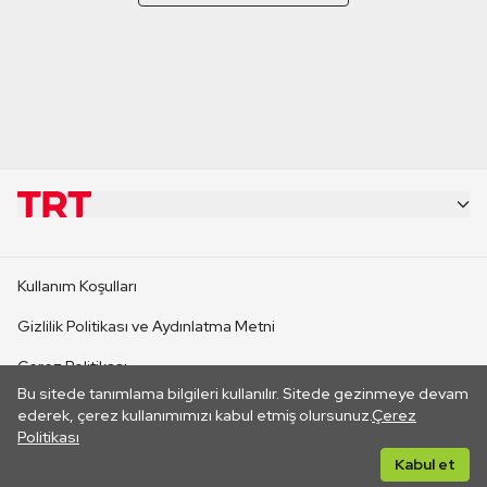
KURUMSAL
Kullanım Koşulları
KANAL SİTELERİ
Gizlilik Politikası ve Aydınlatma Metni
Çerez Politikası
SİTELER
Bu sitede tanımlama bilgileri kullanılır. Sitede gezinmeye devam
İletişim
ederek, çerez kullanımımızı kabul etmiş olursunuz.
Çerez
Politikası
CANLI YAYINLAR
Her hakkı saklıdır. ©2026 TRT. Bağlantı yoluyla gidilen dış
Kabul et
sitelerin içeriklerinden TRT sorumlu değildir.