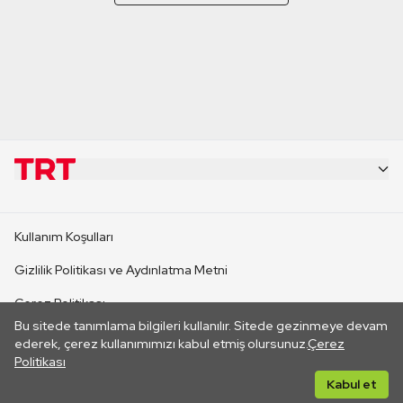
KURUMSAL
Kullanım Koşulları
KANAL SİTELERİ
Gizlilik Politikası ve Aydınlatma Metni
Çerez Politikası
SİTELER
Bu sitede tanımlama bilgileri kullanılır. Sitede gezinmeye devam
İletişim
ederek, çerez kullanımımızı kabul etmiş olursunuz.
Çerez
Politikası
CANLI YAYINLAR
Her hakkı saklıdır. ©2026 TRT. Bağlantı yoluyla gidilen dış
Kabul et
sitelerin içeriklerinden TRT sorumlu değildir.