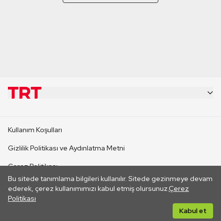
KURUMSAL
Kullanım Koşulları
KANAL SİTELERİ
Gizlilik Politikası ve Aydınlatma Metni
Çerez Politikası
SİTELER
Bu sitede tanımlama bilgileri kullanılır. Sitede gezinmeye devam
İletişim
ederek, çerez kullanımımızı kabul etmiş olursunuz.
Çerez
Politikası
CANLI YAYINLAR
Her hakkı saklıdır. ©2026 TRT. Bağlantı yoluyla gidilen dış
Kabul et
sitelerin içeriklerinden TRT sorumlu değildir.