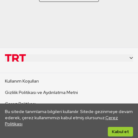
KURUMSAL
Kullanım Koşulları
KANAL SİTELERİ
Gizlilik Politikası ve Aydınlatma Metni
Çerez Politikası
SİTELER
Bu sitede tanımlama bilgileri kullanılır. Sitede gezinmeye devam
İletişim
ederek, çerez kullanımımızı kabul etmiş olursunuz.
Çerez
Politikası
CANLI YAYINLAR
Her hakkı saklıdır. ©2026 TRT. Bağlantı yoluyla gidilen dış
Kabul et
sitelerin içeriklerinden TRT sorumlu değildir.