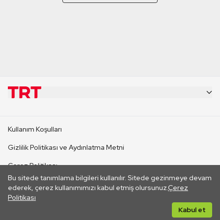
KURUMSAL
Kullanım Koşulları
KANAL SİTELERİ
Gizlilik Politikası ve Aydınlatma Metni
Çerez Politikası
SİTELER
Bu sitede tanımlama bilgileri kullanılır. Sitede gezinmeye devam
İletişim
ederek, çerez kullanımımızı kabul etmiş olursunuz.
Çerez
Politikası
CANLI YAYINLAR
Her hakkı saklıdır. ©2026 TRT. Bağlantı yoluyla gidilen dış
Kabul et
sitelerin içeriklerinden TRT sorumlu değildir.