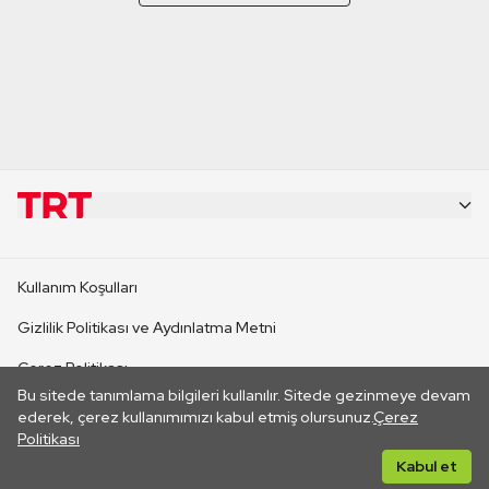
KURUMSAL
Kullanım Koşulları
KANAL SİTELERİ
Gizlilik Politikası ve Aydınlatma Metni
Çerez Politikası
SİTELER
Bu sitede tanımlama bilgileri kullanılır. Sitede gezinmeye devam
İletişim
ederek, çerez kullanımımızı kabul etmiş olursunuz.
Çerez
Politikası
CANLI YAYINLAR
Her hakkı saklıdır. ©2026 TRT. Bağlantı yoluyla gidilen dış
Kabul et
sitelerin içeriklerinden TRT sorumlu değildir.