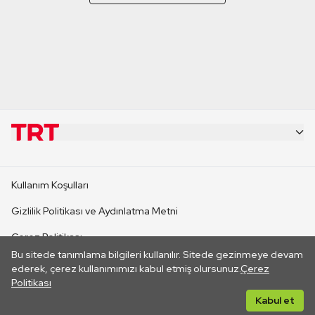
KURUMSAL
Kullanım Koşulları
KANAL SİTELERİ
Gizlilik Politikası ve Aydınlatma Metni
Çerez Politikası
SİTELER
Bu sitede tanımlama bilgileri kullanılır. Sitede gezinmeye devam
İletişim
ederek, çerez kullanımımızı kabul etmiş olursunuz.
Çerez
Politikası
CANLI YAYINLAR
Her hakkı saklıdır. ©2026 TRT. Bağlantı yoluyla gidilen dış
Kabul et
sitelerin içeriklerinden TRT sorumlu değildir.