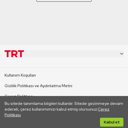
KURUMSAL
Kullanım Koşulları
KANAL SİTELERİ
Gizlilik Politikası ve Aydınlatma Metni
Çerez Politikası
SİTELER
Bu sitede tanımlama bilgileri kullanılır. Sitede gezinmeye devam
İletişim
ederek, çerez kullanımımızı kabul etmiş olursunuz.
Çerez
Politikası
CANLI YAYINLAR
Her hakkı saklıdır. ©2026 TRT. Bağlantı yoluyla gidilen dış
Kabul et
sitelerin içeriklerinden TRT sorumlu değildir.