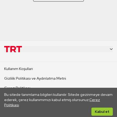
KURUMSAL
Kullanım Koşulları
KANAL SİTELERİ
Gizlilik Politikası ve Aydınlatma Metni
Çerez Politikası
SİTELER
Bu sitede tanımlama bilgileri kullanılır. Sitede gezinmeye devam
İletişim
ederek, çerez kullanımımızı kabul etmiş olursunuz.
Çerez
Politikası
CANLI YAYINLAR
Her hakkı saklıdır. ©2026 TRT. Bağlantı yoluyla gidilen dış
Kabul et
sitelerin içeriklerinden TRT sorumlu değildir.