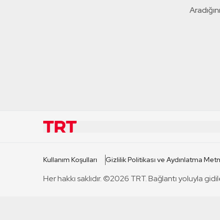
Aradığını
KURUMSAL
KANAL
Kullanım Koşulları
Gizlilik Politikası ve Aydınlatma Metn
TRT Hakkında
TRT 1
Her hakkı saklıdır. ©2026 TRT. Bağlantı yoluyla gidil
Mevzuat
TRT 2
Basın Açıklamaları
TRT Belge
Bize Ulaşın
TRT Habe