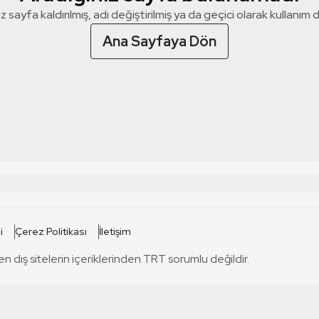
z sayfa kaldırılmış, adı değiştirilmiş ya da geçici olarak kullanım dış
Ana Sayfaya Dön
 SİTELERİ
SİTELER
i
Çerez Politikası
İletişim
TRT Kürdi
tabii
T
en dış sitelerin içeriklerinden TRT sorumlu değildir.
TRT World
TRT Dinle
T
sel
TRT Arabi
Engelsiz TRT
T
r
TRT Eba İlkokul
TRT 12 Punto
T