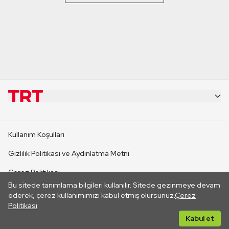
KURUMSAL
Kullanım Koşulları
KANAL SİTELERİ
Gizlilik Politikası ve Aydınlatma Metni
Çerez Politikası
SİTELER
Bu sitede tanımlama bilgileri kullanılır. Sitede gezinmeye devam
İletişim
ederek, çerez kullanımımızı kabul etmiş olursunuz.
Çerez
Politikası
CANLI YAYINLAR
Her hakkı saklıdır. ©2026 TRT. Bağlantı yoluyla gidilen dış
Kabul et
sitelerin içeriklerinden TRT sorumlu değildir.