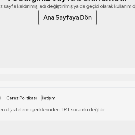
z sayfa kaldırılmış, adı değiştirilmiş ya da geçici olarak kullanım dış
Ana Sayfaya Dön
 SİTELERİ
SİTELER
i
Çerez Politikası
İletişim
TRT Kürdi
tabii
T
en dış sitelerin içeriklerinden TRT sorumlu değildir.
TRT World
TRT Dinle
T
sel
TRT Arabi
Engelsiz TRT
T
r
TRT Eba İlkokul
TRT 12 Punto
T