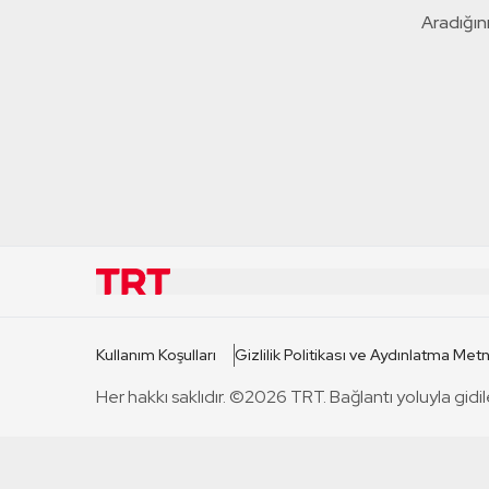
Aradığını
KURUMSAL
KANAL
Kullanım Koşulları
Gizlilik Politikası ve Aydınlatma Metn
TRT Hakkında
TRT 1
Her hakkı saklıdır. ©2026 TRT. Bağlantı yoluyla gidil
Mevzuat
TRT 2
Basın Açıklamaları
TRT Belge
Bize Ulaşın
TRT Habe