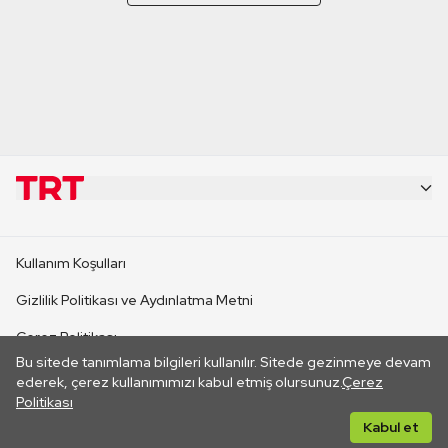
KURUMSAL
Kullanım Koşulları
KANAL SİTELERİ
Gizlilik Politikası ve Aydınlatma Metni
Çerez Politikası
SİTELER
Bu sitede tanımlama bilgileri kullanılır. Sitede gezinmeye devam
İletişim
ederek, çerez kullanımımızı kabul etmiş olursunuz.
Çerez
Politikası
CANLI YAYINLAR
Her hakkı saklıdır. ©2026 TRT. Bağlantı yoluyla gidilen dış
Kabul et
sitelerin içeriklerinden TRT sorumlu değildir.