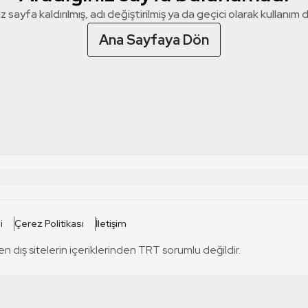
z sayfa kaldırılmış, adı değiştirilmiş ya da geçici olarak kullanım dış
Ana Sayfaya Dön
 SİTELERİ
SİTELER
i
Çerez Politikası
İletişim
TRT Kürdi
tabii
T
en dış sitelerin içeriklerinden TRT sorumlu değildir.
TRT World
TRT Dinle
T
sel
TRT Arabi
Engelsiz TRT
T
r
TRT Eba İlkokul
TRT 12 Punto
T