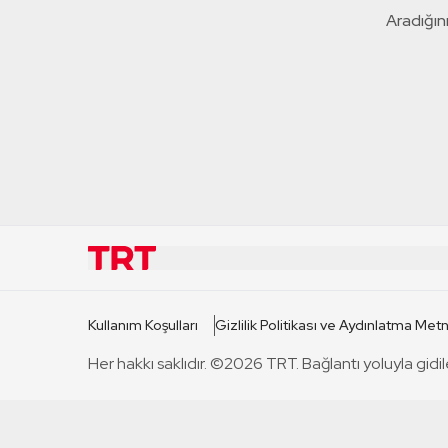
Aradığını
KURUMSAL
KANAL
Kullanım Koşulları
Gizlilik Politikası ve Aydınlatma Metn
TRT Hakkında
TRT 1
Her hakkı saklıdır. ©2026 TRT. Bağlantı yoluyla gidil
Mevzuat
TRT 2
Basın Açıklamaları
TRT Belge
Bize Ulaşın
TRT Habe