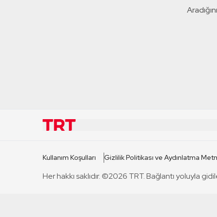
Aradığını
KURUMSAL
KANAL
Kullanım Koşulları
Gizlilik Politikası ve Aydınlatma Metn
TRT Hakkında
TRT 1
Her hakkı saklıdır. ©2026 TRT. Bağlantı yoluyla gidil
Mevzuat
TRT 2
Basın Açıklamaları
TRT Belge
Bize Ulaşın
TRT Habe