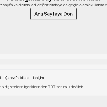
z sayfa kaldırılmış, adı değiştirilmiş ya da geçici olarak kullanım dış
Ana Sayfaya Dön
 SİTELERİ
SİTELER
i
Çerez Politikası
İletişim
TRT Kürdi
tabii
T
en dış sitelerin içeriklerinden TRT sorumlu değildir.
TRT World
TRT Dinle
T
sel
TRT Arabi
Engelsiz TRT
T
r
TRT Eba İlkokul
TRT 12 Punto
T