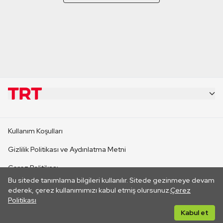
KURUMSAL
Kullanım Koşulları
KANAL SİTELERİ
Gizlilik Politikası ve Aydınlatma Metni
Çerez Politikası
SİTELER
Bu sitede tanımlama bilgileri kullanılır. Sitede gezinmeye devam
İletişim
ederek, çerez kullanımımızı kabul etmiş olursunuz.
Çerez
Politikası
CANLI YAYINLAR
Her hakkı saklıdır. ©2026 TRT. Bağlantı yoluyla gidilen dış
Kabul et
sitelerin içeriklerinden TRT sorumlu değildir.