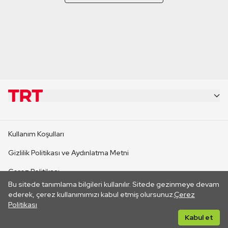
KURUMSAL
Kullanım Koşulları
KANAL SİTELERİ
Gizlilik Politikası ve Aydınlatma Metni
Çerez Politikası
SİTELER
Bu sitede tanımlama bilgileri kullanılır. Sitede gezinmeye devam
İletişim
ederek, çerez kullanımımızı kabul etmiş olursunuz.
Çerez
Politikası
CANLI YAYINLAR
Her hakkı saklıdır. ©2026 TRT. Bağlantı yoluyla gidilen dış
Kabul et
sitelerin içeriklerinden TRT sorumlu değildir.