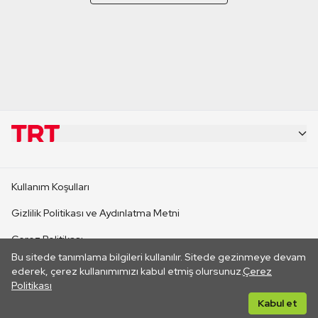
KURUMSAL
Kullanım Koşulları
KANAL SİTELERİ
Gizlilik Politikası ve Aydınlatma Metni
Çerez Politikası
SİTELER
Bu sitede tanımlama bilgileri kullanılır. Sitede gezinmeye devam
İletişim
ederek, çerez kullanımımızı kabul etmiş olursunuz.
Çerez
Politikası
CANLI YAYINLAR
Her hakkı saklıdır. ©2026 TRT. Bağlantı yoluyla gidilen dış
Kabul et
sitelerin içeriklerinden TRT sorumlu değildir.