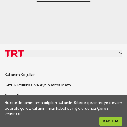
KURUMSAL
Kullanım Koşulları
KANAL SİTELERİ
Gizlilik Politikası ve Aydınlatma Metni
Çerez Politikası
SİTELER
Bu sitede tanımlama bilgileri kullanılır. Sitede gezinmeye devam
İletişim
ederek, çerez kullanımımızı kabul etmiş olursunuz.
Çerez
Politikası
CANLI YAYINLAR
Her hakkı saklıdır. ©2026 TRT. Bağlantı yoluyla gidilen dış
Kabul et
sitelerin içeriklerinden TRT sorumlu değildir.