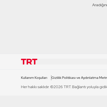
Aradığını
KURUMSAL
KANAL
Kullanım Koşulları
Gizlilik Politikası ve Aydınlatma Metn
TRT Hakkında
TRT 1
Her hakkı saklıdır. ©2026 TRT. Bağlantı yoluyla gidil
Mevzuat
TRT 2
Basın Açıklamaları
TRT Belge
Bize Ulaşın
TRT Habe