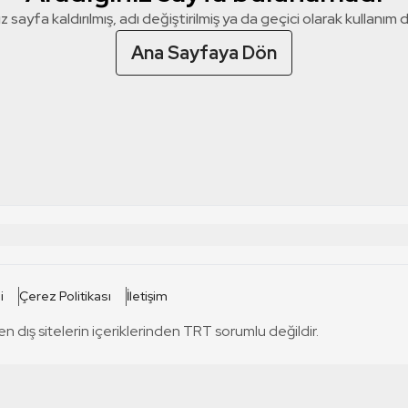
z sayfa kaldırılmış, adı değiştirilmiş ya da geçici olarak kullanım dış
Ana Sayfaya Dön
 SİTELERİ
SİTELER
i
Çerez Politikası
İletişim
TRT Kürdi
tabii
T
en dış sitelerin içeriklerinden TRT sorumlu değildir.
TRT World
TRT Dinle
T
sel
TRT Arabi
Engelsiz TRT
T
r
TRT Eba İlkokul
TRT 12 Punto
T