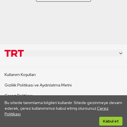
KURUMSAL
Kullanım Koşulları
KANAL SİTELERİ
Gizlilik Politikası ve Aydınlatma Metni
Çerez Politikası
SİTELER
Bu sitede tanımlama bilgileri kullanılır. Sitede gezinmeye devam
İletişim
ederek, çerez kullanımımızı kabul etmiş olursunuz.
Çerez
Politikası
CANLI YAYINLAR
Her hakkı saklıdır. ©2026 TRT. Bağlantı yoluyla gidilen dış
Kabul et
sitelerin içeriklerinden TRT sorumlu değildir.