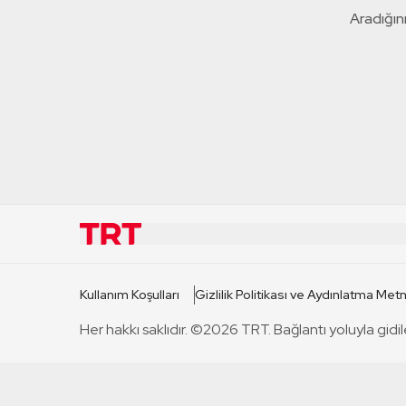
Aradığını
KURUMSAL
KANAL
Kullanım Koşulları
Gizlilik Politikası ve Aydınlatma Metn
TRT Hakkında
TRT 1
Her hakkı saklıdır. ©2026 TRT. Bağlantı yoluyla gidil
Mevzuat
TRT 2
Basın Açıklamaları
TRT Belge
Bize Ulaşın
TRT Habe