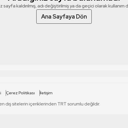
z sayfa kaldırılmış, adı değiştirilmiş ya da geçici olarak kullanım dış
Ana Sayfaya Dön
 SİTELERİ
SİTELER
i
Çerez Politikası
İletişim
TRT Kürdi
tabii
T
en dış sitelerin içeriklerinden TRT sorumlu değildir.
TRT World
TRT Dinle
T
sel
TRT Arabi
Engelsiz TRT
T
r
TRT Eba İlkokul
TRT 12 Punto
T