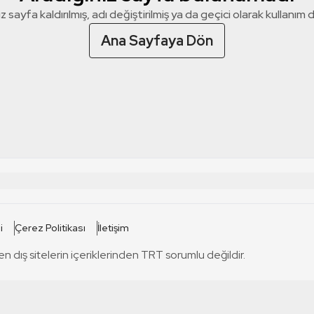
z sayfa kaldırılmış, adı değiştirilmiş ya da geçici olarak kullanım dış
Ana Sayfaya Dön
 SİTELERİ
SİTELER
i
Çerez Politikası
İletişim
TRT Kürdi
tabii
T
en dış sitelerin içeriklerinden TRT sorumlu değildir.
TRT World
TRT Dinle
T
sel
TRT Arabi
Engelsiz TRT
T
r
TRT Eba İlkokul
TRT 12 Punto
T