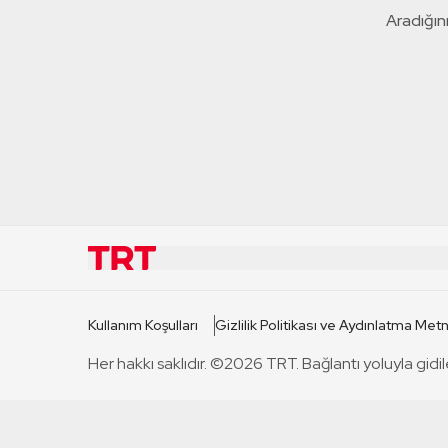
Aradığını
KURUMSAL
KANAL
Kullanım Koşulları
Gizlilik Politikası ve Aydınlatma Metn
TRT Hakkında
TRT 1
Her hakkı saklıdır. ©2026 TRT. Bağlantı yoluyla gidil
Mevzuat
TRT 2
Basın Açıklamaları
TRT Belge
Bize Ulaşın
TRT Habe