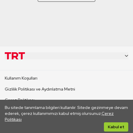
KURUMSAL
Kullanım Koşulları
KANAL SİTELERİ
Gizlilik Politikası ve Aydınlatma Metni
Çerez Politikası
SİTELER
Bu sitede tanımlama bilgileri kullanılır. Sitede gezinmeye devam
İletişim
ederek, çerez kullanımımızı kabul etmiş olursunuz.
Çerez
Politikası
CANLI YAYINLAR
Her hakkı saklıdır. ©2026 TRT. Bağlantı yoluyla gidilen dış
Kabul et
sitelerin içeriklerinden TRT sorumlu değildir.