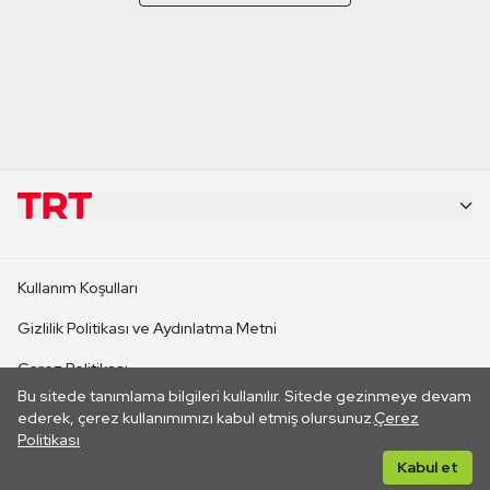
KURUMSAL
Kullanım Koşulları
KANAL SİTELERİ
Gizlilik Politikası ve Aydınlatma Metni
Çerez Politikası
SİTELER
Bu sitede tanımlama bilgileri kullanılır. Sitede gezinmeye devam
İletişim
ederek, çerez kullanımımızı kabul etmiş olursunuz.
Çerez
Politikası
CANLI YAYINLAR
Her hakkı saklıdır. ©2026 TRT. Bağlantı yoluyla gidilen dış
Kabul et
sitelerin içeriklerinden TRT sorumlu değildir.