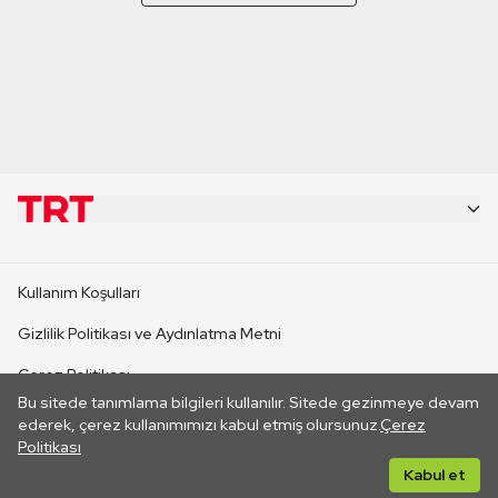
KURUMSAL
Kullanım Koşulları
KANAL SİTELERİ
Gizlilik Politikası ve Aydınlatma Metni
Çerez Politikası
SİTELER
Bu sitede tanımlama bilgileri kullanılır. Sitede gezinmeye devam
İletişim
ederek, çerez kullanımımızı kabul etmiş olursunuz.
Çerez
Politikası
CANLI YAYINLAR
Her hakkı saklıdır. ©2026 TRT. Bağlantı yoluyla gidilen dış
Kabul et
sitelerin içeriklerinden TRT sorumlu değildir.