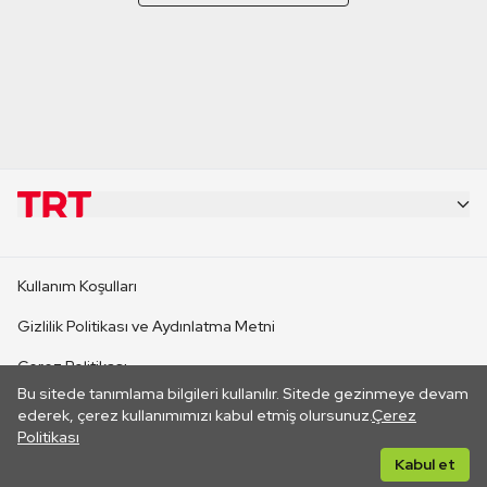
KURUMSAL
Kullanım Koşulları
KANAL SİTELERİ
Gizlilik Politikası ve Aydınlatma Metni
Çerez Politikası
SİTELER
Bu sitede tanımlama bilgileri kullanılır. Sitede gezinmeye devam
İletişim
ederek, çerez kullanımımızı kabul etmiş olursunuz.
Çerez
Politikası
CANLI YAYINLAR
Her hakkı saklıdır. ©2026 TRT. Bağlantı yoluyla gidilen dış
Kabul et
sitelerin içeriklerinden TRT sorumlu değildir.