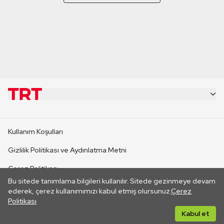
KURUMSAL
Kullanım Koşulları
KANAL SİTELERİ
Gizlilik Politikası ve Aydınlatma Metni
Çerez Politikası
SİTELER
Bu sitede tanımlama bilgileri kullanılır. Sitede gezinmeye devam
İletişim
ederek, çerez kullanımımızı kabul etmiş olursunuz.
Çerez
Politikası
CANLI YAYINLAR
Her hakkı saklıdır. ©2026 TRT. Bağlantı yoluyla gidilen dış
Kabul et
sitelerin içeriklerinden TRT sorumlu değildir.