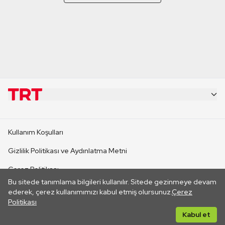
KURUMSAL
Kullanım Koşulları
KANAL SİTELERİ
Gizlilik Politikası ve Aydınlatma Metni
Çerez Politikası
SİTELER
Bu sitede tanımlama bilgileri kullanılır. Sitede gezinmeye devam
İletişim
ederek, çerez kullanımımızı kabul etmiş olursunuz.
Çerez
Politikası
CANLI YAYINLAR
Her hakkı saklıdır. ©2026 TRT. Bağlantı yoluyla gidilen dış
Kabul et
sitelerin içeriklerinden TRT sorumlu değildir.