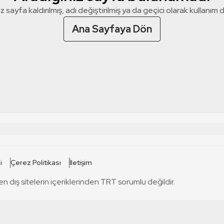
z sayfa kaldırılmış, adı değiştirilmiş ya da geçici olarak kullanım dış
Ana Sayfaya Dön
 SİTELERİ
SİTELER
i
Çerez Politikası
İletişim
TRT Kürdi
tabii
T
en dış sitelerin içeriklerinden TRT sorumlu değildir.
TRT World
TRT Dinle
T
sel
TRT Arabi
Engelsiz TRT
T
r
TRT Eba İlkokul
TRT 12 Punto
T