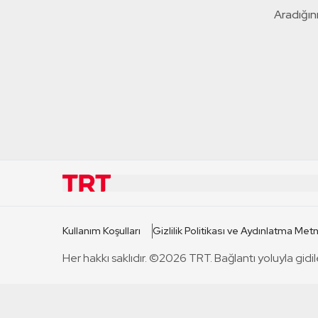
Aradığını
KURUMSAL
KANAL
Kullanım Koşulları
Gizlilik Politikası ve Aydınlatma Metn
TRT Hakkında
TRT 1
Her hakkı saklıdır. ©2026 TRT. Bağlantı yoluyla gidil
Mevzuat
TRT 2
Basın Açıklamaları
TRT Belge
Bize Ulaşın
TRT Habe