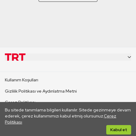
KURUMSAL
Kullanım Koşulları
KANAL SİTELERİ
Gizlilik Politikası ve Aydınlatma Metni
Çerez Politikası
SİTELER
Bu sitede tanımlama bilgileri kullanılır. Sitede gezinmeye devam
İletişim
ederek, çerez kullanımımızı kabul etmiş olursunuz.
Çerez
Politikası
CANLI YAYINLAR
Her hakkı saklıdır. ©2026 TRT. Bağlantı yoluyla gidilen dış
Kabul et
sitelerin içeriklerinden TRT sorumlu değildir.