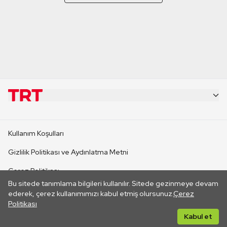
KURUMSAL
Kullanım Koşulları
KANAL SİTELERİ
Gizlilik Politikası ve Aydınlatma Metni
Çerez Politikası
SİTELER
Bu sitede tanımlama bilgileri kullanılır. Sitede gezinmeye devam
İletişim
ederek, çerez kullanımımızı kabul etmiş olursunuz.
Çerez
Politikası
CANLI YAYINLAR
Her hakkı saklıdır. ©2026 TRT. Bağlantı yoluyla gidilen dış
Kabul et
sitelerin içeriklerinden TRT sorumlu değildir.