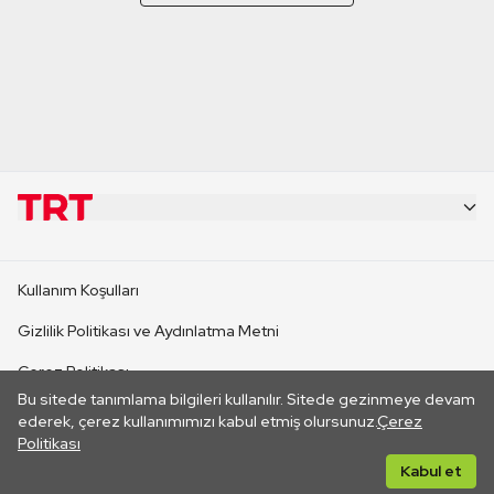
KURUMSAL
Kullanım Koşulları
KANAL SİTELERİ
Gizlilik Politikası ve Aydınlatma Metni
Çerez Politikası
SİTELER
Bu sitede tanımlama bilgileri kullanılır. Sitede gezinmeye devam
İletişim
ederek, çerez kullanımımızı kabul etmiş olursunuz.
Çerez
Politikası
CANLI YAYINLAR
Her hakkı saklıdır. ©2026 TRT. Bağlantı yoluyla gidilen dış
Kabul et
sitelerin içeriklerinden TRT sorumlu değildir.