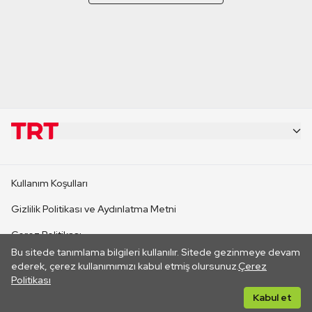
KURUMSAL
Kullanım Koşulları
KANAL SİTELERİ
Gizlilik Politikası ve Aydınlatma Metni
Çerez Politikası
SİTELER
Bu sitede tanımlama bilgileri kullanılır. Sitede gezinmeye devam
İletişim
ederek, çerez kullanımımızı kabul etmiş olursunuz.
Çerez
Politikası
CANLI YAYINLAR
Her hakkı saklıdır. ©2026 TRT. Bağlantı yoluyla gidilen dış
Kabul et
sitelerin içeriklerinden TRT sorumlu değildir.