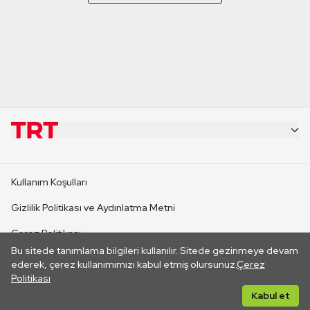
KURUMSAL
Kullanım Koşulları
KANAL SİTELERİ
Gizlilik Politikası ve Aydınlatma Metni
Çerez Politikası
SİTELER
Bu sitede tanımlama bilgileri kullanılır. Sitede gezinmeye devam
İletişim
ederek, çerez kullanımımızı kabul etmiş olursunuz.
Çerez
Politikası
CANLI YAYINLAR
Her hakkı saklıdır. ©2026 TRT. Bağlantı yoluyla gidilen dış
Kabul et
sitelerin içeriklerinden TRT sorumlu değildir.