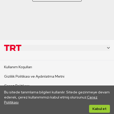
KURUMSAL
Kullanım Koşulları
KANAL SİTELERİ
Gizlilik Politikası ve Aydınlatma Metni
Çerez Politikası
SİTELER
Bu sitede tanımlama bilgileri kullanılır. Sitede gezinmeye devam
İletişim
ederek, çerez kullanımımızı kabul etmiş olursunuz.
Çerez
Politikası
CANLI YAYINLAR
Her hakkı saklıdır. ©2026 TRT. Bağlantı yoluyla gidilen dış
Kabul et
sitelerin içeriklerinden TRT sorumlu değildir.