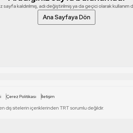
z sayfa kaldırılmış, adı değiştirilmiş ya da geçici olarak kullanım dış
Ana Sayfaya Dön
 SİTELERİ
SİTELER
i
Çerez Politikası
İletişim
TRT Kürdi
tabii
T
en dış sitelerin içeriklerinden TRT sorumlu değildir.
TRT World
TRT Dinle
T
sel
TRT Arabi
Engelsiz TRT
T
r
TRT Eba İlkokul
TRT 12 Punto
T