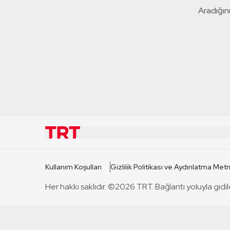
Aradığını
KURUMSAL
KANAL
Kullanım Koşulları
Gizlilik Politikası ve Aydınlatma Metn
TRT Hakkında
TRT 1
Her hakkı saklıdır. ©2026 TRT. Bağlantı yoluyla gidil
Mevzuat
TRT 2
Basın Açıklamaları
TRT Belge
Bize Ulaşın
TRT Habe