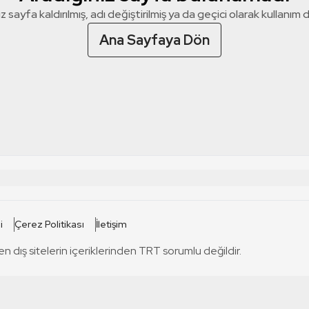
z sayfa kaldırılmış, adı değiştirilmiş ya da geçici olarak kullanım dış
Ana Sayfaya Dön
 SİTELERİ
SİTELER
i
Çerez Politikası
İletişim
TRT Kürdi
tabii
T
en dış sitelerin içeriklerinden TRT sorumlu değildir.
TRT World
TRT Dinle
T
sel
TRT Arabi
Engelsiz TRT
T
r
TRT Eba İlkokul
TRT 12 Punto
T