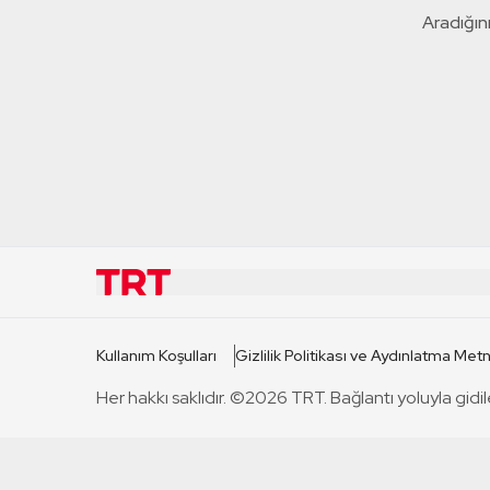
Aradığını
KURUMSAL
KANAL
Kullanım Koşulları
Gizlilik Politikası ve Aydınlatma Metn
TRT Hakkında
TRT 1
Her hakkı saklıdır. ©2026 TRT. Bağlantı yoluyla gidil
Mevzuat
TRT 2
Basın Açıklamaları
TRT Belge
Bize Ulaşın
TRT Habe