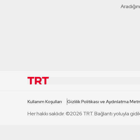
Aradığını
KURUMSAL
KANAL
Kullanım Koşulları
Gizlilik Politikası ve Aydınlatma Metn
TRT Hakkında
TRT 1
Her hakkı saklıdır. ©2026 TRT. Bağlantı yoluyla gidil
Mevzuat
TRT 2
Basın Açıklamaları
TRT Belge
Bize Ulaşın
TRT Habe