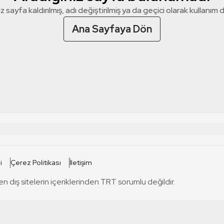
z sayfa kaldırılmış, adı değiştirilmiş ya da geçici olarak kullanım dış
Ana Sayfaya Dön
 SİTELERİ
SİTELER
i
Çerez Politikası
İletişim
TRT Kürdi
tabii
T
en dış sitelerin içeriklerinden TRT sorumlu değildir.
TRT World
TRT Dinle
T
sel
TRT Arabi
Engelsiz TRT
T
r
TRT Eba İlkokul
TRT 12 Punto
T