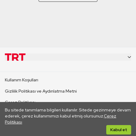
KURUMSAL
Kullanım Koşulları
KANAL SİTELERİ
Gizlilik Politikası ve Aydınlatma Metni
Çerez Politikası
SİTELER
Bu sitede tanımlama bilgileri kullanılır. Sitede gezinmeye devam
İletişim
ederek, çerez kullanımımızı kabul etmiş olursunuz.
Çerez
Politikası
CANLI YAYINLAR
Her hakkı saklıdır. ©2026 TRT. Bağlantı yoluyla gidilen dış
Kabul et
sitelerin içeriklerinden TRT sorumlu değildir.