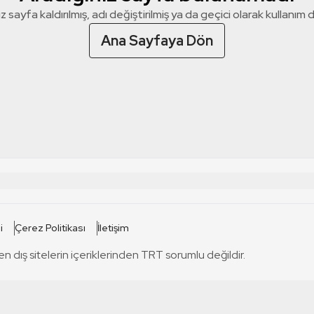
z sayfa kaldırılmış, adı değiştirilmiş ya da geçici olarak kullanım dış
Ana Sayfaya Dön
 SİTELERİ
SİTELER
i
Çerez Politikası
İletişim
TRT Kürdi
tabii
T
en dış sitelerin içeriklerinden TRT sorumlu değildir.
TRT World
TRT Dinle
T
sel
TRT Arabi
Engelsiz TRT
T
r
TRT Eba İlkokul
TRT 12 Punto
T