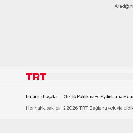
Aradığını
KURUMSAL
KANAL
Kullanım Koşulları
Gizlilik Politikası ve Aydınlatma Metn
TRT Hakkında
TRT 1
Her hakkı saklıdır. ©2026 TRT. Bağlantı yoluyla gidil
Mevzuat
TRT 2
Basın Açıklamaları
TRT Belge
Bize Ulaşın
TRT Habe