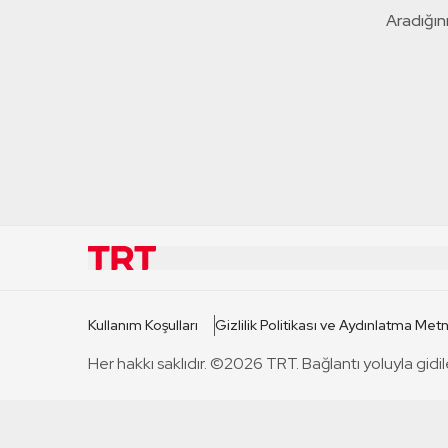
Aradığını
KURUMSAL
KANAL
Kullanım Koşulları
Gizlilik Politikası ve Aydınlatma Metn
TRT Hakkında
TRT 1
Her hakkı saklıdır. ©2026 TRT. Bağlantı yoluyla gidil
Mevzuat
TRT 2
Basın Açıklamaları
TRT Belge
Bize Ulaşın
TRT Habe