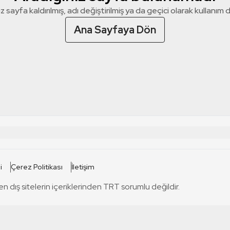
z sayfa kaldırılmış, adı değiştirilmiş ya da geçici olarak kullanım dış
Ana Sayfaya Dön
 SİTELERİ
SİTELER
i
Çerez Politikası
İletişim
TRT Kürdi
tabii
T
en dış sitelerin içeriklerinden TRT sorumlu değildir.
TRT World
TRT Dinle
T
sel
TRT Arabi
Engelsiz TRT
T
r
TRT Eba İlkokul
TRT 12 Punto
T