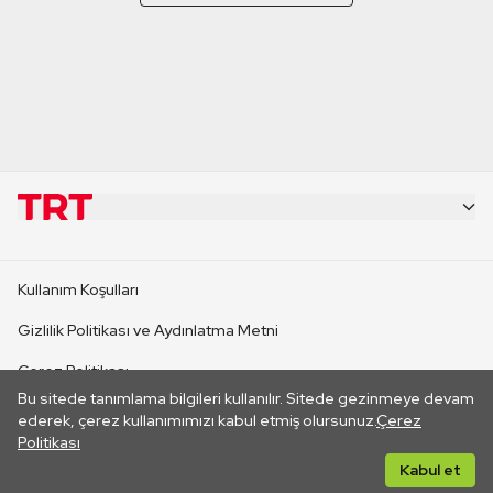
KURUMSAL
Kullanım Koşulları
KANAL SİTELERİ
Gizlilik Politikası ve Aydınlatma Metni
Çerez Politikası
SİTELER
Bu sitede tanımlama bilgileri kullanılır. Sitede gezinmeye devam
İletişim
ederek, çerez kullanımımızı kabul etmiş olursunuz.
Çerez
Politikası
CANLI YAYINLAR
Her hakkı saklıdır. ©2026 TRT. Bağlantı yoluyla gidilen dış
Kabul et
sitelerin içeriklerinden TRT sorumlu değildir.