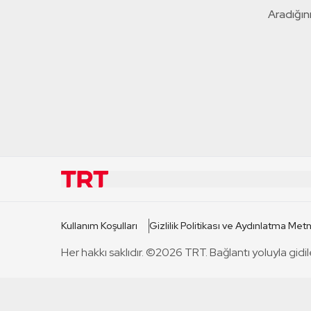
Aradığını
KURUMSAL
KANAL
Kullanım Koşulları
Gizlilik Politikası ve Aydınlatma Metn
TRT Hakkında
TRT 1
Her hakkı saklıdır. ©2026 TRT. Bağlantı yoluyla gidil
Mevzuat
TRT 2
Basın Açıklamaları
TRT Belge
Bize Ulaşın
TRT Habe