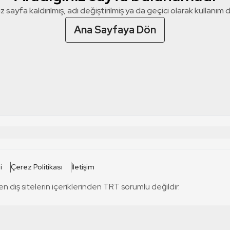
z sayfa kaldırılmış, adı değiştirilmiş ya da geçici olarak kullanım dış
Ana Sayfaya Dön
 SİTELERİ
SİTELER
i
Çerez Politikası
İletişim
TRT Kürdi
tabii
T
en dış sitelerin içeriklerinden TRT sorumlu değildir.
TRT World
TRT Dinle
T
sel
TRT Arabi
Engelsiz TRT
T
r
TRT Eba İlkokul
TRT 12 Punto
T